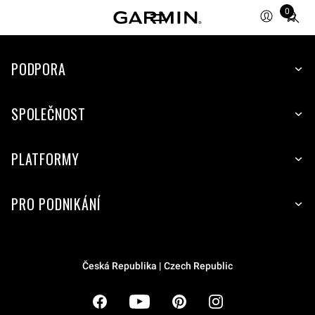
Total
0
items
in
cart:
PODPORA
0
SPOLEČNOST
PLATFORMY
PRO PODNIKÁNÍ
Česká Republika | Czech Republic