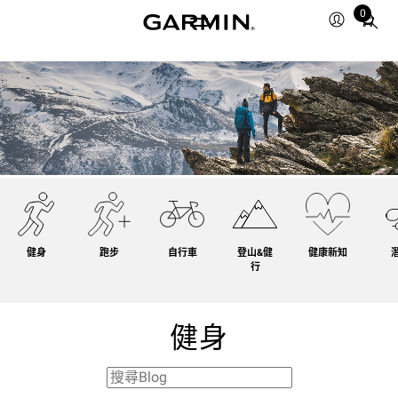
0
Total
items
in
cart:
0
健身
跑步
自行車
登山&健
健康新知
行
健身