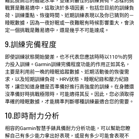
藉此提高您的體能水準，並達到最佳的訓練負荷。怎樣的挑
戰算是難易適中，這取決於多項因素，包括您目前的訓練負
荷、訓練重點、恢復時間、近期訓練表現以及你已猜到的－
睡眠數據，因為一夜好眠或一夜難眠有時候影響重大，會決
定一個挑戰是難易適中，還是幾乎不可能達成。
9.訓練完備程度
即使訓練狀態開始變差，也不代表您應該時時以110％的努
力投入訓練。Garmin訓練完備程度功能的作用正如其名，
主要是利用前一晚的睡眠追蹤數據、近期活動後的恢復需
求，以及短期訓練負荷、HRV狀態、睡眠紀錄和壓力紀錄
等，讓您知道身體是否準備好進行高強度的訓練。在身體還
沒準備好時挑戰極限時，可能適得其反。因此，您必須取得
準確的睡眠數據，才能精準判斷哪種訓練最適合您的需要。
10.即時耐力分析
相容的Garmin智慧手錶具備耐力分析功能，可以幫助您瞭
解自己有多少能力拿出好表現，或是有多少可能會表現不