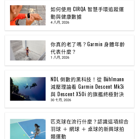
如何使用 CIRQA 智慧手環追蹤運
動與健康數據
4 八月, 2026
你真的老了嗎？Garmin 身體年齡
代表什麼？
1 八月, 2026
NDL 倒數的黑科技！從 Bühlmann
減壓理論看 Garmin Descent Mk3i
與 Descent X50i 的旗艦終極對決
30 七月, 2026
匹克球在流行什麼？認識這項綜合
羽球 ＋ 網球 ＋ 桌球的新興球拍
類運動