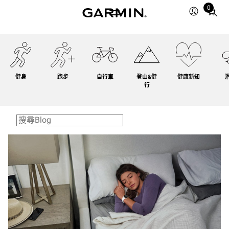
0
Total
items
in
cart:
0
健身
跑步
自行車
登山&健
健康新知
行