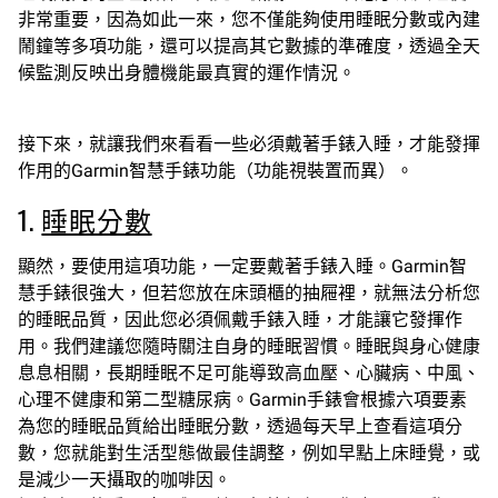
非常重要，因為如此一來，您不僅能夠使用睡眠分數或內建
鬧鐘等多項功能，還可以提高其它數據的準確度，透過全天
候監測反映出身體機能最真實的運作情況。
接下來，就讓我們來看看一些必須戴著手錶入睡，才能發揮
作用的Garmin智慧手錶功能（功能視裝置而異）。
1.
睡眠分數
顯然，要使用這項功能，一定要戴著手錶入睡。Garmin智
慧手錶很強大，但若您放在床頭櫃的抽屜裡，就無法分析您
的睡眠品質，因此您必須佩戴手錶入睡，才能讓它發揮作
用。我們建議您隨時關注自身的睡眠習慣。睡眠與身心健康
息息相關，長期睡眠不足可能導致高血壓、心臟病、中風、
心理不健康和第二型糖尿病。Garmin手錶會根據六項要素
為您的睡眠品質給出睡眠分數，透過每天早上查看這項分
數，您就能對生活型態做最佳調整，例如早點上床睡覺，或
是減少一天攝取的咖啡因。