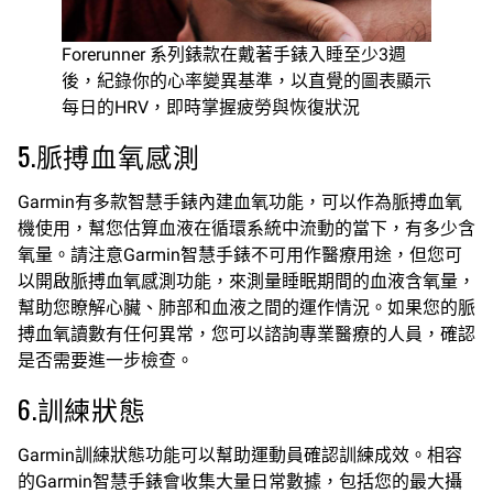
Forerunner 系列錶款在戴著手錶入睡至少3週
後，紀錄你的心率變異基準，以直覺的圖表顯示
每日的HRV，即時掌握疲勞與恢復狀況
5.脈搏血氧感測
Garmin有多款智慧手錶內建血氧功能，可以作為脈搏血氧
機使用，幫您估算血液在循環系統中流動的當下，有多少含
氧量。請注意Garmin智慧手錶不可用作醫療用途，但您可
以開啟脈搏血氧感測功能，來測量睡眠期間的血液含氧量，
幫助您瞭解心臟、肺部和血液之間的運作情況。如果您的脈
搏血氧讀數有任何異常，您可以諮詢專業醫療的人員，確認
是否需要進一步檢查。
6.訓練狀態
Garmin訓練狀態功能可以幫助運動員確認訓練成效。相容
的Garmin智慧手錶會收集大量日常數據，包括您的最大攝