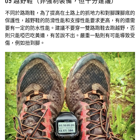
09 越野鞋（非強制裝備，但十分建議）
不同於路跑鞋，為了提高在土路上的抓地力和對腳踝腳底的
保護性，越野鞋的防滑性能和支撐性能要求更高，有的還需
要有一定的防水性能。建議不要穿一雙路跑鞋去跑越野，否
則只能啞巴吃黃連，有苦說不出。嚴重一點則有可能導致受
傷，例如扭到腳。