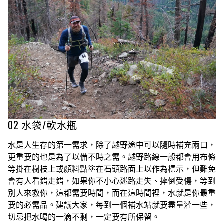
02 水袋/軟水瓶
水是人生存的第一需求，除了越野途中可以隨時補充兩口，
更重要的也是為了以備不時之需。越野路線一般都會用布條
等掛在樹枝上或顏料點塗在石頭路面上以作為標示，但難免
會有人看錯走錯，如果你不小心迷路走失、摔倒受傷，等到
別人來救你，這都需要時間，而在這時間裡，水就是你最重
要的必需品。建議大家，每到一個補水站就要盡量灌一些，
切忌把水喝的一滴不剩，一定要有所保留。