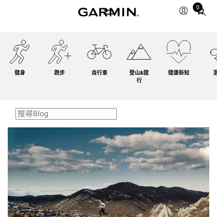
0
Total
items
in
cart:
0
健身
跑步
自行車
登山&健
健康新知
行