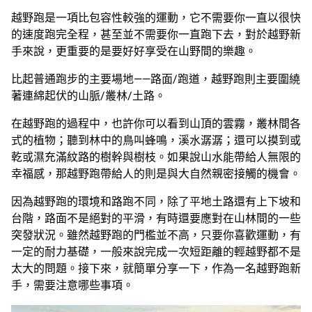
越野跑是一項比包容性較強的運動，它不需要你一直以很快
的速度跑完全程，甚至並不需要你一直跑下去，對於越野新
手來說，更重要的是要好好享受在山野間的樂趣。
比起普通跑步的主要場地——路面/跑道，越野跑則主要圍繞
著連綿起伏的山脈/叢林/土路。
在越野跑的過程中，也許你可以看到山頂的雲霧，叢林間各
式的植物；聽到林中的鳥叫蜂鳴，溪水潺潺；還可以摸到或
乾或濕充滿紋路的樹幹與樹枝。如果說山水能帶給人無限的
幸福感，那越野跑帶給人的則是與大自然親密接觸的機會。
因為越野跑的環境和路跑不同，除了平地土路還有上下坡和
台階，路面不是絕對的平滑，有時還要應對在山林間的一些
突發狀況。雖然越野跑的門檻並不高，只要你喜歡運動，有
一定的耐力基礎，一般來說完成一次短距離的輕越野都不是
太大的問題。接下來，就簡單分享一下，作為一名越野跑新
手，需要注意哪些事項。