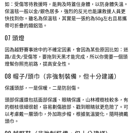
如：受傷等待救援時，能夠及時蓋住身體，以防身體失溫。
保溫毯一般以金/銀色居多，強烈的反光也能讓救援人員更
快找到你。雖名為保溫毯，其實是一張約為50g左右且易攜
帶可折疊的類鋁箔。
07 頭燈
因為越野賽事途中的不確定因素，會因為某些原因比如：迷
路/走失/受傷等，要拖到天黑才能完成，所以你需要一個頭
燈幫你照亮前路，提高安全性。
08 帽子/頭巾（非強制裝備，但十分建議）
保護頭部，一是保暖，二是防刮傷。
頭部保護還包括面部保護、眼睛保護，山林裡樹枝較多，有
的樹枝很細很韌，容易劃傷臉部、戳到眼睛就更危險了。可
以考慮戴一層頭巾，外加跑步帽，根據氣溫變化，隨時摘戴
頭巾。