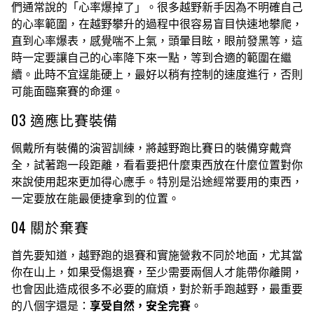
們通常說的「心率爆掉了」。很多越野新手因為不明確自己
的心率範圍，在越野攀升的過程中很容易盲目快速地攀爬，
直到心率爆表，感覺喘不上氣，頭暈目眩，眼前發黑等，這
時一定要讓自己的心率降下來一點，等到合適的範圍在繼
續。此時不宜逞能硬上，最好以稍有控制的速度進行，否則
可能面臨棄賽的命運。
03 適應比賽裝備
佩戴所有裝備的演習訓練，將越野跑比賽日的裝備穿戴齊
全，試著跑一段距離，看看要把什麼東西放在什麼位置對你
來說使用起來更加得心應手。特別是沿途經常要用的東西，
一定要放在能最便捷拿到的位置。
04 關於棄賽
首先要知道，越野跑的退賽和實施營救不同於地面，尤其當
你在山上，如果受傷退賽，至少需要兩個人才能帶你離開，
也會因此造成很多不必要的麻煩，對於新手跑越野，最重要
的八個字還是：
享受自然，安全完賽
。