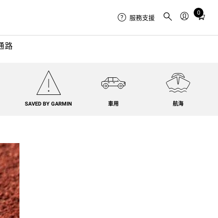
0
Total
服務支援
items
in
通路
cart:
0
SAVED BY GARMIN
車用
航海