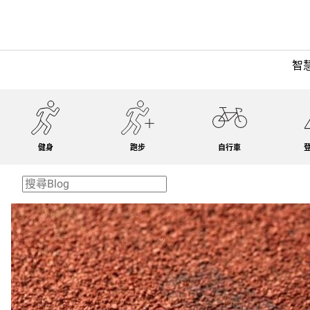
智
健身
跑步
自行車