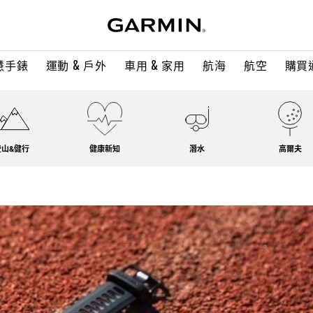
慧手錶
運動 & 戶外
車用 & 家用
航海
航空
購買
登山&健行
健康新知
潛水
高爾夫