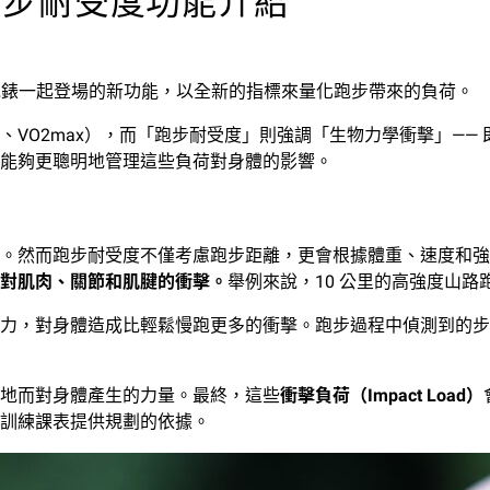
70 旗艦跑錶一起登場的新功能，以全新的指標來量化跑步帶來的負荷。
POC、VO2max），而「跑步耐受度」則強調「生物力學衝擊」
，能夠更聰明地管理這些負荷對身體的影響。
。然而跑步耐受度不僅考慮跑步距離，更會根據體重、速度和強
對肌肉、關節和肌腱的衝擊。
舉例來說，10 公里的高強度山
力，對身體造成比輕鬆慢跑更多的衝擊。跑步過程中偵測到的步
地而對身體產生的力量。最終，這些
衝擊負荷
（
Impact Load
）
週訓練課表提供規劃的依據。