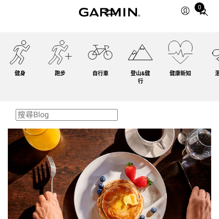
0
Total
items
in
cart:
0
健身
跑步
自行車
登山&健
健康新知
行