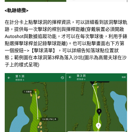
<軌跡總攬>
在計分卡上點擊球洞的揮桿資訊，可以詳細看到該洞擊球軌
跡，提供每一次擊球的桿別與揮桿距離(穿戴裝置必須開啟
Autoshot與數據追蹤功能，才可以在每次擊球後，利用手錶
點選揮擊球桿並記錄擊球距離)。也可以點擊畫面右下方第
一個按鈕–>【擊球清單】，可以詳細告知落球點位置狀
態；範例圖在本球洞第3桿為落入沙坑(圖示為高爾夫球在沙
子上的樣式呈現)