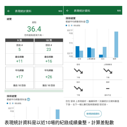
表現統計資料是以近10場的紀錄成績彙整，計算差點數