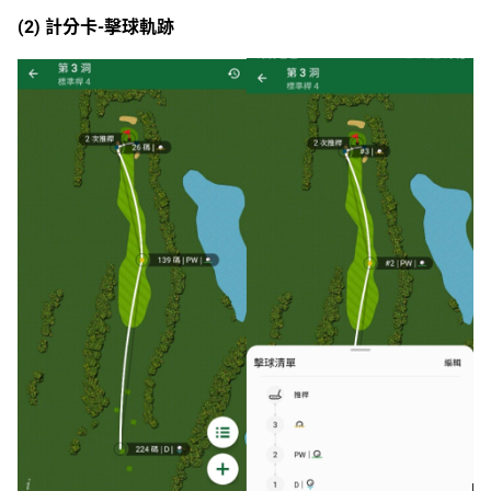
(2)
計分卡-
擊球軌跡