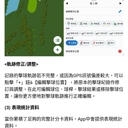
<軌跡修正/調整>
記錄的擊球軌跡若不完整，或因為GPS訊號偏差較大，可以
點擊「+」鈕à【編輯擊球位置】，將原本的擊球紀錄作修
訂與調整，在此可編輯球位、球桿、擊球結果或移除擊球位
置，讓你更方便地對擊球軌跡進行正確編輯。
(3)
表現統計資料
當你累積了足夠的完整計分卡資料，App中會提供表現統計
資料。