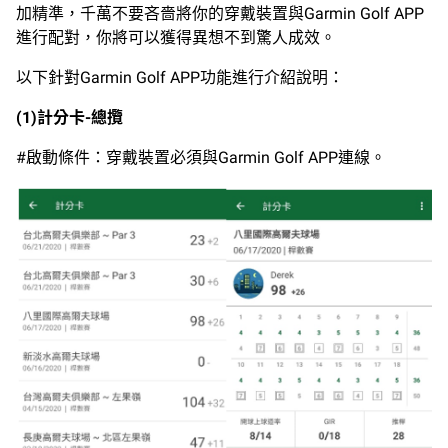
加精準，千萬不要吝嗇將你的穿戴裝置與Garmin Golf APP
進行配對，你將可以獲得異想不到驚人成效。
以下針對Garmin Golf APP功能進行介紹說明：
(1)
計分卡-
總攬
#啟動條件：穿戴裝置必須與Garmin Golf APP連線。