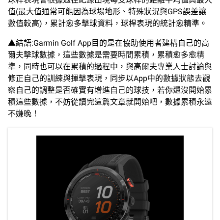
值(最大值通常可能因為球場地形、特殊狀況與GPS誤差讓
數值較高)，累計愈多擊球資料，球桿表現的統計愈精準。
▲結語:Garmin Golf App目的是在協助使用者建構自己的高
爾夫擊球數據，這些數據是需要時間累積，累積愈多愈精
準，同時也可以在累積的過程中，與高爾夫專業人士討論與
修正自己的訓練與揮擊表現，同步以App中的數據狀態去觀
察自己的調整是否確實有增進自己的球技，若你還沒開始累
積這些數據，不妨從讀完這篇文章就開始吧，數據累積永遠
不嫌晚！