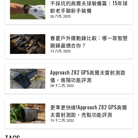
不採坑的高爾夫球裝備篇｜15年球
齡老手聊新手裝備
26 六月, 2025
春夏戶外運動錶比較：哪一款智慧
腕錶最適合你？
13 六月, 2025
Approach Z82 GPS高爾夫雷射測距
儀，進階功能評測
28 十二月, 2022
更準更快速!Approach Z82 GPS高爾
夫雷射測距，亮點功能評測
15 十二月, 2022
TAGS