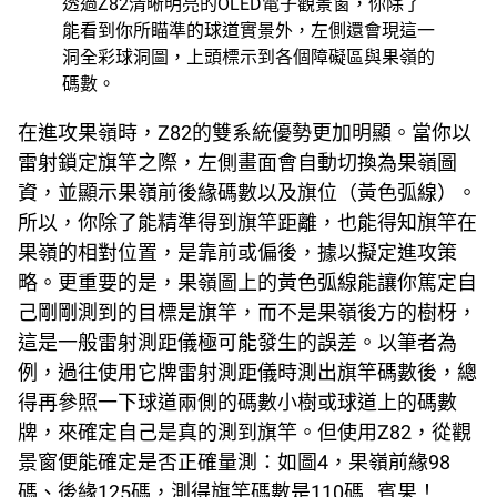
透過Z82清晰明亮的OLED電子觀景窗，你除了
能看到你所瞄準的球道實景外，左側還會現這一
洞全彩球洞圖，上頭標示到各個障礙區與果嶺的
碼數。
在進攻果嶺時，Z82的雙系統優勢更加明顯。當你以
雷射鎖定旗竿之際，左側畫面會自動切換為果嶺圖
資，並顯示果嶺前後緣碼數以及旗位（黃色弧線）。
所以，你除了能精準得到旗竿距離，也能得知旗竿在
果嶺的相對位置，是靠前或偏後，據以擬定進攻策
略。更重要的是，果嶺圖上的黃色弧線能讓你篤定自
己剛剛測到的目標是旗竿，而不是果嶺後方的樹枒，
這是一般雷射測距儀極可能發生的誤差。以筆者為
例，過往使用它牌雷射測距儀時測出旗竿碼數後，總
得再參照一下球道兩側的碼數小樹或球道上的碼數
牌，來確定自己是真的測到旗竿。但使用Z82，從觀
景窗便能確定是否正確量測：如圖4，果嶺前緣98
碼、後緣125碼，測得旗竿碼數是110碼…賓果！