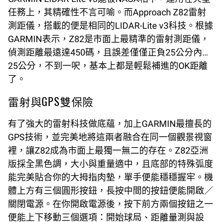
任務上，其精確性不言可喻。而Approach Z82雷射
測距儀，搭載的便是相同的LIDAR-Lite v3科技。根據
GARMIN表示，Z82是市面上最精準的雷射測距儀，
偵測距離最遠達450碼，且誤差僅僅正負25公分內…
25公分，不到一呎，基本上都是輕鬆補進的OK距離
了。
雷射與GPS雙保險
有了強大的雷射科技做底蘊，加上GARMIN最擅長的
GPS技術，並完美地將這兩者融合在同一個觀景視窗
裡，讓Z82成為市面上最獨一無二的存在。Z82亞洲
版採全黑色調，大小與重量適中，且底部的特殊弧度
能完美貼合你的大拇指肉墊，單手便能穩穩握牢。機
體上方有三個圓形按鈕，長按中間的按鈕便能開啟∕
關閉電源。在你開啟電源後，按下前方兩個按鈕之一
便能上下移動三個選項：開始球局、距離量測與設