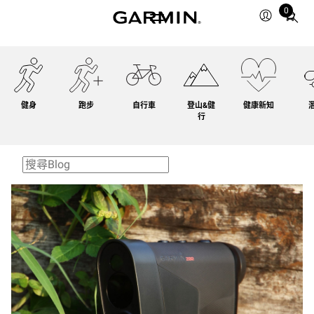
0
Total
items
in
cart:
0
健身
跑步
自行車
登山&健
健康新知
行