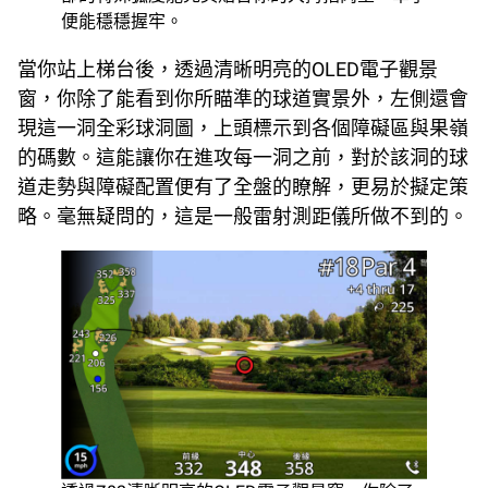
便能穩穩握牢。
當你站上梯台後，透過清晰明亮的OLED電子觀景
窗，你除了能看到你所瞄準的球道實景外，左側還會
現這一洞全彩球洞圖，上頭標示到各個障礙區與果嶺
的碼數。這能讓你在進攻每一洞之前，對於該洞的球
道走勢與障礙配置便有了全盤的瞭解，更易於擬定策
略。毫無疑問的，這是一般雷射測距儀所做不到的。