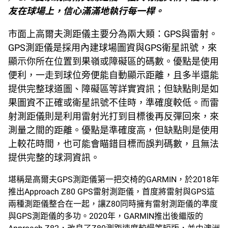
友在球場上，信心滿滿地執行每一桿。
市面上高爾夫測距儀主要分為兩大類：GPS與雷射。
GPS測距儀是採用內建球場圖資與GPS衛星訊號，來
顯示你所在位置到果嶺或障礙區的碼數。優點是使用
便利，一走到球位旁便能自動顯示距離，且多半還能
提供完整球道圖、障礙區等詳實資訊；但缺點則是如
果圖資不正確或衛星訊號不佳時，準確度較低。而雷
射測距儀則是利用雷射光打到目標後再反彈回來，來
測量之間的距離。優點是準確度高，但缺點則是使用
上較花時間，也可能會瞄錯目標而誤判碼數，且無法
提供完整的球洞資訊。
堪稱是高爾夫GPS測距儀第一把交椅的GARMIN，於2018年
推出Approach Z80 GPS雷射測距儀，首度將雷射與GPS這
兩種測距儀整合在一起，讓Z80同時擁有雷射測距儀的準度
與GPS測距儀的多功。2020年，GARMIN推出後繼版的