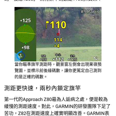
當你瞄準旗竿測距時，觀景窗左側會出現果嶺預
覽圖，並標示前後緣碼數，讓你更篤定自己測到
的是正確的碼數。
測距更快速，兩秒內鎖定旗竿
第一代的Approach Z80最為人詬病之處，便是較為
緩慢的測距速度。對此，GARMIN的研發團隊下足了
苦功，Z82在測距速度上確實明顯改善。GARMIN表