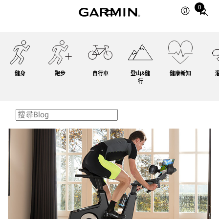
0
Total
items
in
cart:
0
健身
跑步
自行車
登山&健
健康新知
行