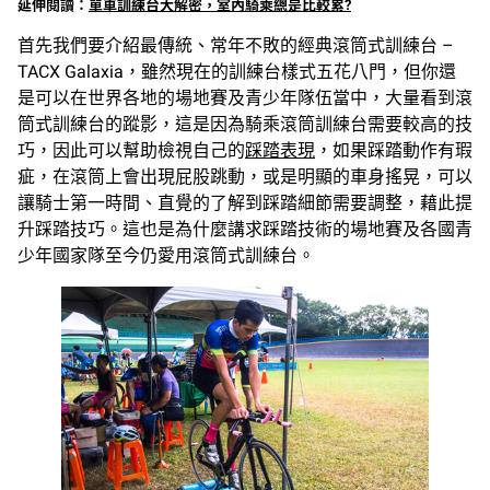
延伸閱讀：
單車訓練台大解密，室內騎乘總是比較累?
首先我們要介紹最傳統、常年不敗的經典滾筒式訓練台 –
TACX Galaxia，雖然現在的訓練台樣式五花八門，但你還
是可以在世界各地的場地賽及青少年隊伍當中，大量看到滾
筒式訓練台的蹤影，這是因為騎乘滾筒訓練台需要較高的技
巧，因此可以幫助檢視自己的
踩踏表現
，如果踩踏動作有瑕
疵，在滾筒上會出現屁股跳動，或是明顯的車身搖晃，可以
讓騎士第一時間、直覺的了解到踩踏細節需要調整，藉此提
升踩踏技巧。這也是為什麼講求踩踏技術的場地賽及各國青
少年國家隊至今仍愛用滾筒式訓練台。