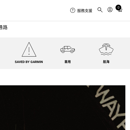
0
Total
服務支援
items
in
通路
cart:
0
SAVED BY GARMIN
車用
航海