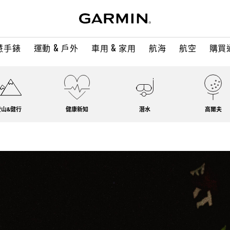
慧手錶
運動 & 戶外
車用 & 家用
航海
航空
購買
登山&健行
健康新知
潛水
高爾夫