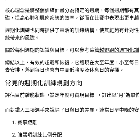
核心理念是將整個訓練計畫分為特定的週期，每個週期都有其
礎，提高心肺和肌肉系統的效率，從而在比賽中表現出更卓越
週期化訓練也同時提供了靈活的訓練結構，使其能夠有針對性
練帶來的風險。
關於每個週期的認識與目標，可以參考這篇
越野跑的週期化訓
總結以上，有效的超載和恢復，它體現在大至年度，小至每日
去安排，落到每日也會有中高低強度及休息日的穿插。
常見的週期化訓練規劃方向
評估目前體能狀態→設定年度可實現目標 → 訂出以”月”為
而對鐵人三項選手來說除了日與日的差異，連當日早中晚的安
賽事距離
強弱項訓練比例分配