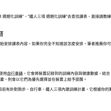
練”、”鐵人三項 週期化訓練”去查找課表、直接請教練，或是參考接下來
曆
安排課表內容，如果你完全不知道該怎麼安排，筆者推薦你可以從 
使用
自行車錶
，它會將裝置記錄到的訓練內容與健康數據，結合 G
計畫，則會以它們為優先選擇並在裝置上給予提醒。
in 目前有針對跑步、自行車、鐵人三項內建訓練計畫，它根據你