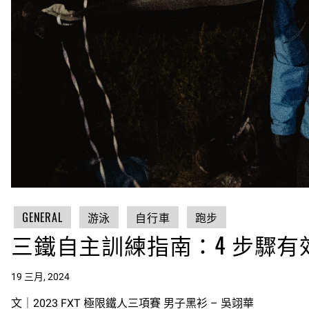
GENERAL
游泳
自行車
跑步
三鐵自主訓練指南：4 步驟
19 三月, 2024
文｜2023 FXT 極限鐵人三項賽 男子黑衫 – 吳翊華