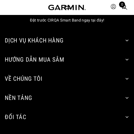
0
Total
items
Đặt trước CIRQA Smart Band ngay tại đây!
in
cart:
0
DỊCH VỤ KHÁCH HÀNG
HƯỚNG DẪN MUA SẮM
VỀ CHÚNG TÔI
NỀN TẢNG
ĐỐI TÁC