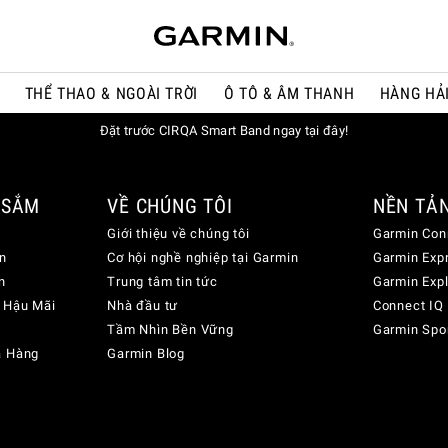
THỂ THAO & NGOÀI TRỜI
Ô TÔ & ÂM THANH
HÀNG HẢ
Đặt trước CIRQA Smart Band ngay tại đây!
 SẮM
VỀ CHÚNG TÔI
NỀN TẢ
Giới thiệu về chúng tôi
Garmin Con
n
Cơ hội nghề nghiệp tại Garmin
Garmin Exp
n
Trung tâm tin tức
Garmin Exp
 Hậu Mãi
Nhà đầu tư
Connect IQ
Tầm Nhìn Bền Vững
Garmin Spo
a Hàng
Garmin Blog