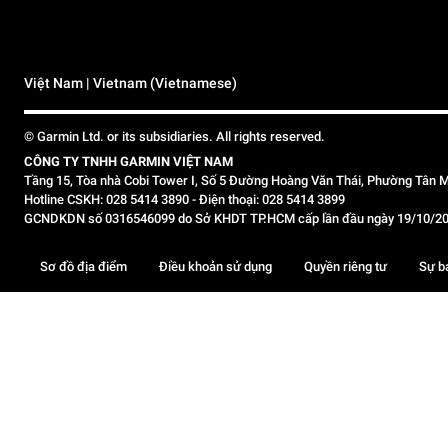
Việt Nam | Vietnam (Vietnamese)
© Garmin Ltd. or its subsidiaries. All rights reserved.
CÔNG TY TNHH GARMIN VIỆT NAM
Tầng 15, Tòa nhà Cobi Tower I, Số 5 Đường Hoàng Văn Thái, Phường Tân M
Hotline CSKH: 028 5414 3890 - Điện thoại: 028 5414 3899
GCNDKDN số 0316546099 do Sở KHDT TP.HCM cấp lần đầu ngày 19/10/2020,
Sơ đồ địa điểm
Điều khoản sử dụng
Quyền riêng tư
Sự b