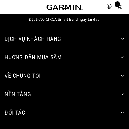
0
Total
items
Đặt trước CIRQA Smart Band ngay tại đây!
in
cart:
0
DỊCH VỤ KHÁCH HÀNG
HƯỚNG DẪN MUA SẮM
VỀ CHÚNG TÔI
NỀN TẢNG
ĐỐI TÁC