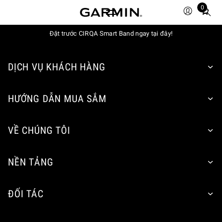
0
Total
items
Đặt trước CIRQA Smart Band ngay tại đây!
in
cart:
0
DỊCH VỤ KHÁCH HÀNG
HƯỚNG DẪN MUA SẮM
VỀ CHÚNG TÔI
NỀN TẢNG
ĐỐI TÁC