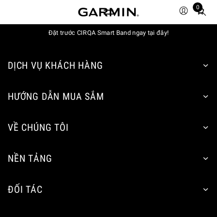
0
Total
items
Đặt trước CIRQA Smart Band ngay tại đây!
in
cart:
0
DỊCH VỤ KHÁCH HÀNG
HƯỚNG DẪN MUA SẮM
VỀ CHÚNG TÔI
NỀN TẢNG
ĐỐI TÁC