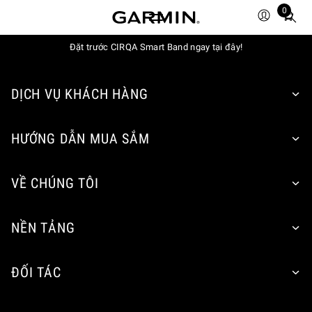
0
Total
items
Đặt trước CIRQA Smart Band ngay tại đây!
in
cart:
0
DỊCH VỤ KHÁCH HÀNG
HƯỚNG DẪN MUA SẮM
VỀ CHÚNG TÔI
NỀN TẢNG
ĐỐI TÁC