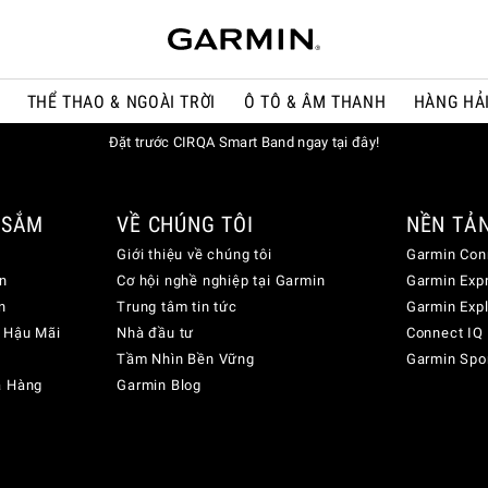
THỂ THAO & NGOÀI TRỜI
Ô TÔ & ÂM THANH
HÀNG HẢ
Đặt trước CIRQA Smart Band ngay tại đây!
 SẮM
VỀ CHÚNG TÔI
NỀN TẢ
Giới thiệu về chúng tôi
Garmin Con
n
Cơ hội nghề nghiệp tại Garmin
Garmin Exp
n
Trung tâm tin tức
Garmin Exp
 Hậu Mãi
Nhà đầu tư
Connect IQ
Tầm Nhìn Bền Vững
Garmin Spo
a Hàng
Garmin Blog