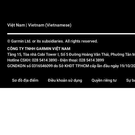
Việt Nam | Vietnam (Vietnamese)
© Garmin Ltd. or its subsidiaries. All rights reserved.
CÔNG TY TNHH GARMIN VIỆT NAM
Tầng 15, Tòa nhà Cobi Tower I, Số 5 Đường Hoàng Văn Thái, Phường Tân M
Hotline CSKH: 028 5414 3890 - Điện thoại: 028 5414 3899
GCNDKDN số 0316546099 do Sở KHDT TP.HCM cấp lần đầu ngày 19/10/2020,
Sơ đồ địa điểm
Điều khoản sử dụng
Quyền riêng tư
Sự b