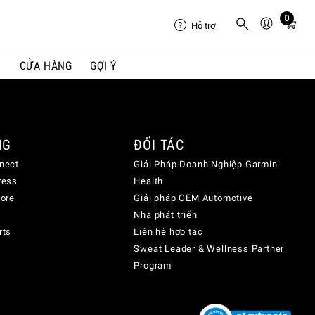
0
Total
Hỗ trợ
items
in
I
CỬA HÀNG
GỢI Ý
cart:
0
NG
ĐỐI TÁC
nect
Giải Pháp Doanh Nghiệp Garmin
ress
Health
lore
Giải pháp OEM Automotive
Nhà phát triển
rts
Liên hệ hợp tác
Sweat Leader & Wellness Partner
Program