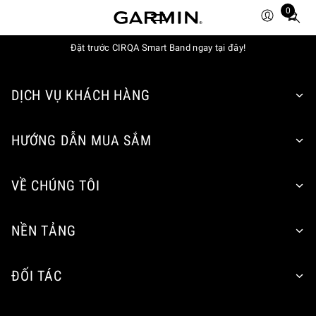
0
Total
items
Đặt trước CIRQA Smart Band ngay tại đây!
in
cart:
0
DỊCH VỤ KHÁCH HÀNG
HƯỚNG DẪN MUA SẮM
VỀ CHÚNG TÔI
NỀN TẢNG
ĐỐI TÁC