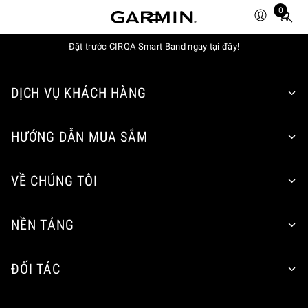
0
Total
items
Đặt trước CIRQA Smart Band ngay tại đây!
in
cart:
0
DỊCH VỤ KHÁCH HÀNG
HƯỚNG DẪN MUA SẮM
VỀ CHÚNG TÔI
NỀN TẢNG
ĐỐI TÁC