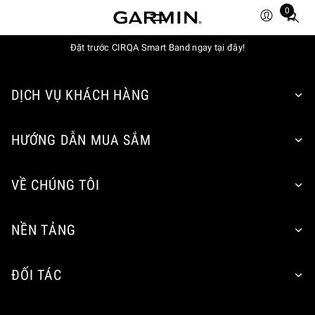
0
Total
items
Đặt trước CIRQA Smart Band ngay tại đây!
in
cart:
0
DỊCH VỤ KHÁCH HÀNG
HƯỚNG DẪN MUA SẮM
VỀ CHÚNG TÔI
NỀN TẢNG
ĐỐI TÁC