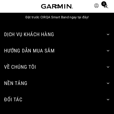
0
Total
items
Đặt trước CIRQA Smart Band ngay tại đây!
in
cart:
0
DỊCH VỤ KHÁCH HÀNG
HƯỚNG DẪN MUA SẮM
VỀ CHÚNG TÔI
NỀN TẢNG
ĐỐI TÁC