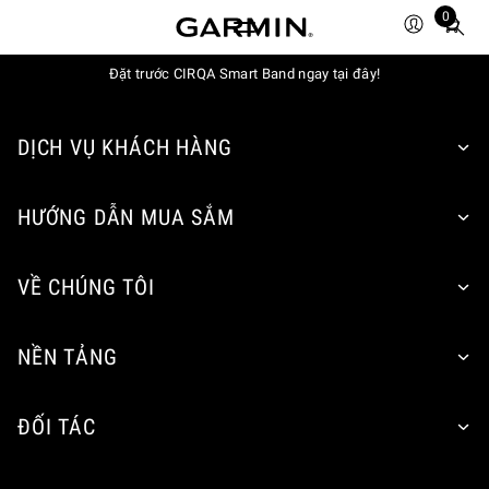
0
Total
items
Đặt trước CIRQA Smart Band ngay tại đây!
in
cart:
0
DỊCH VỤ KHÁCH HÀNG
HƯỚNG DẪN MUA SẮM
VỀ CHÚNG TÔI
NỀN TẢNG
ĐỐI TÁC