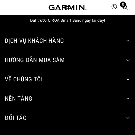
0
Total
items
Đặt trước CIRQA Smart Band ngay tại đây!
in
cart:
0
DỊCH VỤ KHÁCH HÀNG
HƯỚNG DẪN MUA SẮM
VỀ CHÚNG TÔI
NỀN TẢNG
ĐỐI TÁC