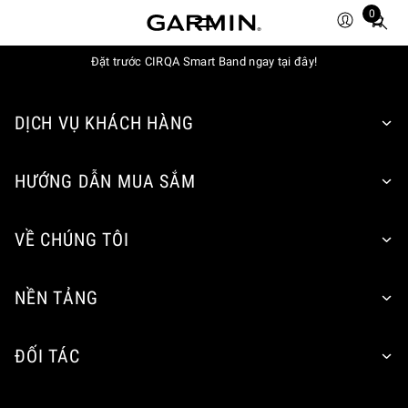
0
Total
items
Đặt trước CIRQA Smart Band ngay tại đây!
in
cart:
0
DỊCH VỤ KHÁCH HÀNG
HƯỚNG DẪN MUA SẮM
VỀ CHÚNG TÔI
NỀN TẢNG
ĐỐI TÁC