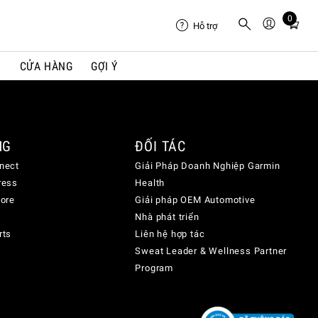
0
Total
Hỗ trợ
items
in
I
CỬA HÀNG
GỢI Ý
cart:
0
NG
ĐỐI TÁC
nect
Giải Pháp Doanh Nghiệp Garmin
ress
Health
lore
Giải pháp OEM Automotive
Nhà phát triển
rts
Liên hệ hợp tác
Sweat Leader & Wellness Partner
Program