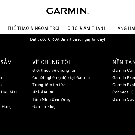
THỂ THAO & NGOÀI TRỜI
Ô TÔ & ÂM THANH
HÀNG HẢ
Đặt trước CIRQA Smart Band ngay tại đây!
 SẮM
VỀ CHÚNG TÔI
NỀN TẢ
Giới thiệu về chúng tôi
Garmin Con
n
Cơ hội nghề nghiệp tại Garmin
Garmin Exp
n
Trung tâm tin tức
Garmin Exp
 Hậu Mãi
Nhà đầu tư
Connect IQ
Tầm Nhìn Bền Vững
Garmin Spo
a Hàng
Garmin Blog