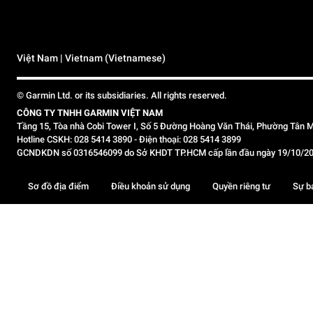
Việt Nam | Vietnam (Vietnamese)
© Garmin Ltd. or its subsidiaries. All rights reserved.
CÔNG TY TNHH GARMIN VIỆT NAM
Tầng 15, Tòa nhà Cobi Tower I, Số 5 Đường Hoàng Văn Thái, Phường Tân M
Hotline CSKH: 028 5414 3890 - Điện thoại: 028 5414 3899
GCNDKDN số 0316546099 do Sở KHDT TP.HCM cấp lần đầu ngày 19/10/2020,
Sơ đồ địa điểm
Điều khoản sử dụng
Quyền riêng tư
Sự b