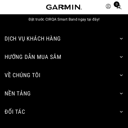
0
Total
items
Đặt trước CIRQA Smart Band ngay tại đây!
in
cart:
0
DỊCH VỤ KHÁCH HÀNG
HƯỚNG DẪN MUA SẮM
VỀ CHÚNG TÔI
NỀN TẢNG
ĐỐI TÁC