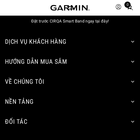
0
Total
items
in
Đặt trước CIRQA Smart Band ngay tại đây!
cart:
0
DỊCH VỤ KHÁCH HÀNG
HƯỚNG DẪN MUA SẮM
VỀ CHÚNG TÔI
NỀN TẢNG
ĐỐI TÁC