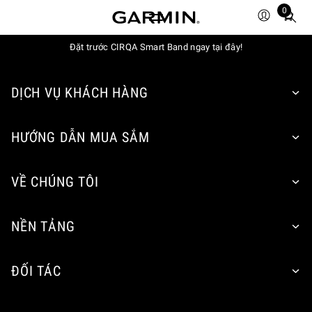
0
Total
items
in
Đặt trước CIRQA Smart Band ngay tại đây!
cart:
0
DỊCH VỤ KHÁCH HÀNG
HƯỚNG DẪN MUA SẮM
VỀ CHÚNG TÔI
NỀN TẢNG
ĐỐI TÁC