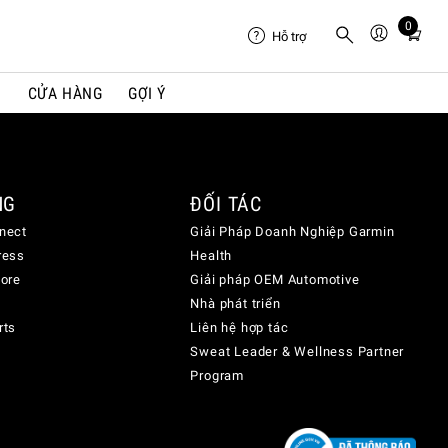
0
Total
Hỗ trợ
items
in
I
CỬA HÀNG
GỢI Ý
cart:
0
NG
ĐỐI TÁC
nect
Giải Pháp Doanh Nghiệp Garmin
ress
Health
lore
Giải pháp OEM Automotive
Nhà phát triển
rts
Liên hệ hợp tác
Sweat Leader & Wellness Partner
Program