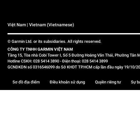
Việt Nam | Vietnam (Vietnamese)
© Garmin Ltd. or its subsidiaries. All rights reserved.
CÔNG TY TNHH GARMIN VIỆT NAM
Tầng 15, Tòa nhà Cobi Tower I, Số 5 Đường Hoàng Văn Thái, Phường Tân M
Hotline CSKH: 028 5414 3890 - Điện thoại: 028 5414 3899
GCNDKDN số 0316546099 do Sở KHDT TP.HCM cấp lần đầu ngày 19/10/2020,
Sơ đồ địa điểm
Điều khoản sử dụng
Quyền riêng tư
Sự b