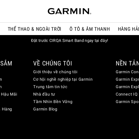
THỂ THAO & NGOÀI TRỜI
Ô TÔ & ÂM THANH
HÀNG HẢ
Đặt trước CIRQA Smart Band ngay tại đây!
 SẮM
VỀ CHÚNG TÔI
NỀN TẢ
Giới thiệu về chúng tôi
Garmin Con
n
Cơ hội nghề nghiệp tại Garmin
Garmin Exp
n
Trung tâm tin tức
Garmin Exp
 Hậu Mãi
Nhà đầu tư
Connect IQ
Tầm Nhìn Bền Vững
Garmin Spo
a Hàng
Garmin Blog