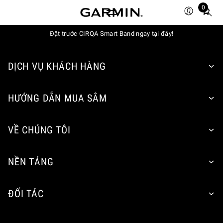
0
Total
items
in
Đặt trước CIRQA Smart Band ngay tại đây!
cart:
0
DỊCH VỤ KHÁCH HÀNG
HƯỚNG DẪN MUA SẮM
VỀ CHÚNG TÔI
NỀN TẢNG
ĐỐI TÁC