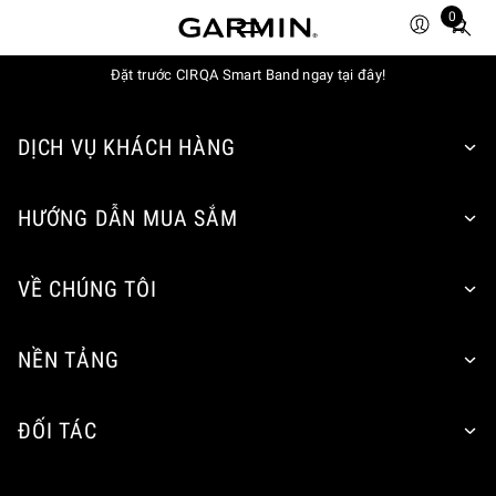
0
Total
items
in
Đặt trước CIRQA Smart Band ngay tại đây!
cart:
0
DỊCH VỤ KHÁCH HÀNG
HƯỚNG DẪN MUA SẮM
VỀ CHÚNG TÔI
NỀN TẢNG
ĐỐI TÁC