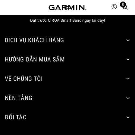
0
Total
items
in
Đặt trước CIRQA Smart Band ngay tại đây!
cart:
0
DỊCH VỤ KHÁCH HÀNG
HƯỚNG DẪN MUA SẮM
VỀ CHÚNG TÔI
NỀN TẢNG
ĐỐI TÁC