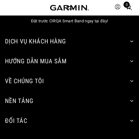
0
Total
items
in
Đặt trước CIRQA Smart Band ngay tại đây!
cart:
0
DỊCH VỤ KHÁCH HÀNG
HƯỚNG DẪN MUA SẮM
VỀ CHÚNG TÔI
NỀN TẢNG
ĐỐI TÁC