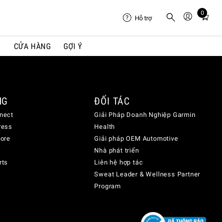
0
Total
Hỗ trợ
items
in
I
CỬA HÀNG
GỢI Ý
cart:
0
NG
ĐỐI TÁC
nect
Giải Pháp Doanh Nghiệp Garmin
ress
Health
lore
Giải pháp OEM Automotive
Nhà phát triển
rts
Liên hệ hợp tác
Sweat Leader & Wellness Partner
Program