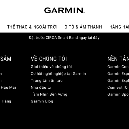
THỂ THAO & NGOÀI TRỜI
Ô TÔ & ÂM THANH
HÀNG HẢ
Đặt trước CIRQA Smart Band ngay tại đây!
 SẮM
VỀ CHÚNG TÔI
NỀN TẢ
Giới thiệu về chúng tôi
Garmin Con
n
Cơ hội nghề nghiệp tại Garmin
Garmin Exp
n
Trung tâm tin tức
Garmin Exp
 Hậu Mãi
Nhà đầu tư
Connect IQ
Tầm Nhìn Bền Vững
Garmin Spo
a Hàng
Garmin Blog