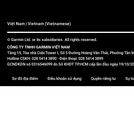
Việt Nam | Vietnam (Vietnamese)
© Garmin Ltd. or its subsidiaries. All rights reserved.
CÔNG TY TNHH GARMIN VIỆT NAM
Tầng 15, Tòa nhà Cobi Tower I, Số 5 Đường Hoàng Văn Thái, Phường Tân M
Hotline CSKH: 028 5414 3890 - Điện thoại: 028 5414 3899
GCNDKDN số 0316546099 do Sở KHDT TP.HCM cấp lần đầu ngày 19/10/2020,
Sơ đồ địa điểm
Điều khoản sử dụng
Quyền riêng tư
Sự b