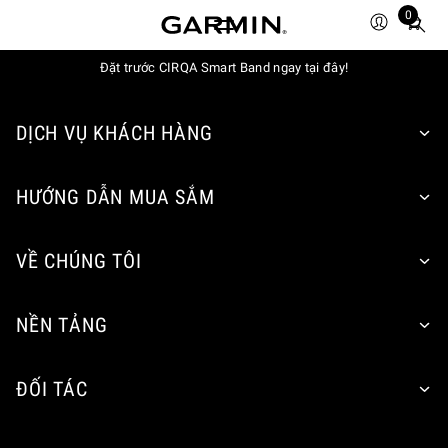
0
Total
items
in
Đặt trước CIRQA Smart Band ngay tại đây!
cart:
0
DỊCH VỤ KHÁCH HÀNG
HƯỚNG DẪN MUA SẮM
VỀ CHÚNG TÔI
NỀN TẢNG
ĐỐI TÁC