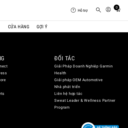
0
Total
Hỗ trợ
items
in
I
CỬA HÀNG
GỢI Ý
cart:
0
NG
ĐỐI TÁC
nect
Giải Pháp Doanh Nghiệp Garmin
ress
Health
lore
Giải pháp OEM Automotive
Nhà phát triển
rts
Liên hệ hợp tác
Sweat Leader & Wellness Partner
Program