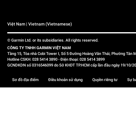
Việt Nam | Vietnam (Vietnamese)
© Garmin Ltd. or its subsidiaries. All rights reserved.
CÔNG TY TNHH GARMIN VIỆT NAM
Tầng 15, Tòa nhà Cobi Tower I, Số 5 Đường Hoàng Văn Thái, Phường Tân M
Hotline CSKH: 028 5414 3890 - Điện thoại: 028 5414 3899
GCNDKDN số 0316546099 do Sở KHDT TP.HCM cấp lần đầu ngày 19/10/2020,
Sơ đồ địa điểm
Điều khoản sử dụng
Quyền riêng tư
Sự b