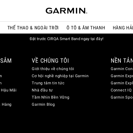
THỂ THAO & NGOÀI TRỜI
Ô TÔ & ÂM THANH
HÀNG HẢ
Đặt trước CIRQA Smart Band ngay tại đây!
 SẮM
VỀ CHÚNG TÔI
NỀN TẢ
Giới thiệu về chúng tôi
Garmin Con
n
Cơ hội nghề nghiệp tại Garmin
Garmin Exp
n
Trung tâm tin tức
Garmin Exp
 Hậu Mãi
Nhà đầu tư
Connect IQ
Tầm Nhìn Bền Vững
Garmin Spo
a Hàng
Garmin Blog