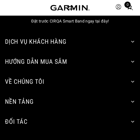
0
Total
items
in
Đặt trước CIRQA Smart Band ngay tại đây!
cart:
0
DỊCH VỤ KHÁCH HÀNG
HƯỚNG DẪN MUA SẮM
VỀ CHÚNG TÔI
NỀN TẢNG
ĐỐI TÁC