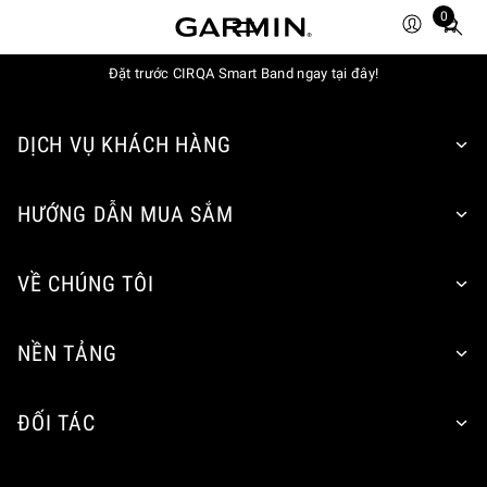
0
Total
items
in
Đặt trước CIRQA Smart Band ngay tại đây!
cart:
0
DỊCH VỤ KHÁCH HÀNG
HƯỚNG DẪN MUA SẮM
VỀ CHÚNG TÔI
NỀN TẢNG
ĐỐI TÁC