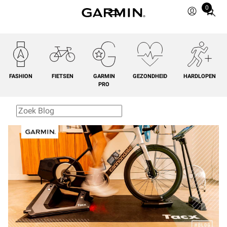
0
Total
items
in
cart:
0
FASHION
FIETSEN
GARMIN
GEZONDHEID
HARDLOPEN
PRO