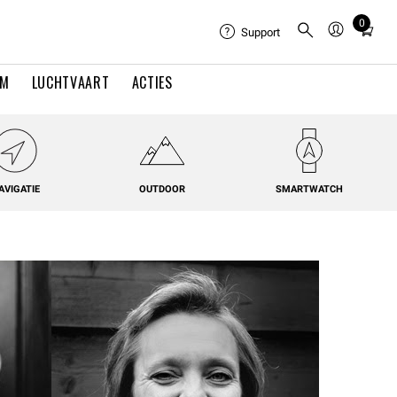
0
Total
Support
items
in
EM
LUCHTVAART
ACTIES
cart:
0
AVIGATIE
OUTDOOR
SMARTWATCH