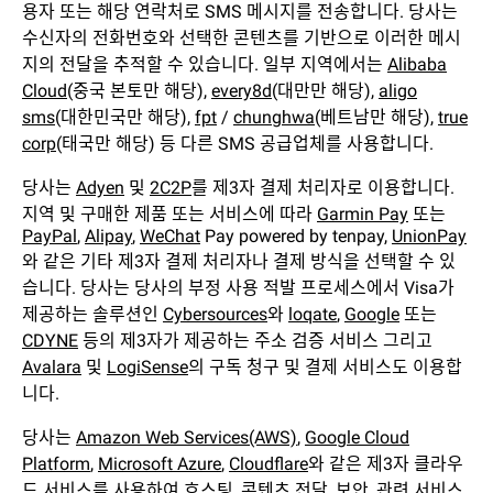
용자 또는 해당 연락처로 SMS 메시지를 전송합니다. 당사는
수신자의 전화번호와 선택한 콘텐츠를 기반으로 이러한 메시
지의 전달을 추적할 수 있습니다. 일부 지역에서는
Alibaba
Cloud
(중국 본토만 해당),
every8d
(대만만 해당),
aligo
sms
(대한민국만 해당),
fpt
/
chunghwa
(베트남만 해당),
true
corp
(태국만 해당) 등 다른 SMS 공급업체를 사용합니다.
당사는
Adyen
및
2C2P
를 제3자 결제 처리자로 이용합니다.
지역 및 구매한 제품 또는 서비스에 따라
Garmin Pay
또는
PayPal
,
Alipay
,
WeChat
Pay powered by tenpay,
UnionPay
와 같은 기타 제3자 결제 처리자나 결제 방식을 선택할 수 있
습니다. 당사는 당사의 부정 사용 적발 프로세스에서 Visa가
제공하는 솔루션인
Cybersources
와
loqate
,
Google
또는
CDYNE
등의 제3자가 제공하는 주소 검증 서비스 그리고
Avalara
및
LogiSense
의 구독 청구 및 결제 서비스도 이용합
니다.
당사는
Amazon Web Services(AWS)
,
Google Cloud
Platform
,
Microsoft Azure
,
Cloudflare
와 같은 제3자 클라우
드 서비스를 사용하여 호스팅, 콘텐츠 전달, 보안, 관련 서비스