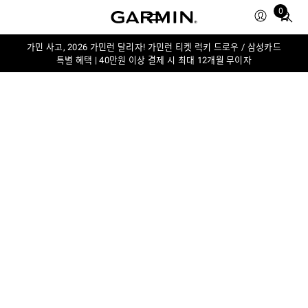
Total
0
items
in
가민 사고, 2026 가민런 달리자! 가민런 티켓 럭키 드로우 / 삼성카드
cart:
특별 혜택 | 40만원 이상 결제 시 최대 12개월 무이자
0