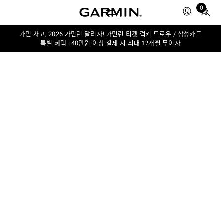
Total
0
items
in
가민 사고, 2026 가민런 달리자! 가민런 티켓 럭키 드로우 / 삼성카드
cart:
특별 혜택 | 40만원 이상 결제 시 최대 12개월 무이자
0