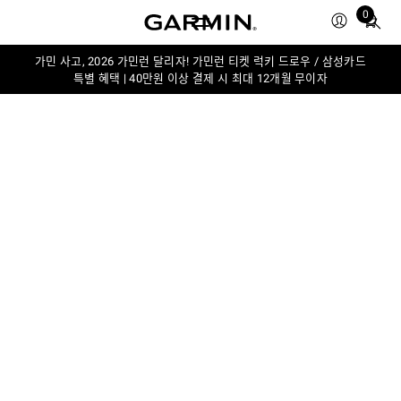
Total
0
items
in
가민 사고, 2026 가민런 달리자! 가민런 티켓 럭키 드로우 / 삼성카드
cart:
특별 혜택 | 40만원 이상 결제 시 최대 12개월 무이자
0