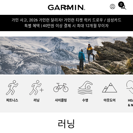
0
Total
items
in
가민 사고, 2026 가민런 달리자! 가민런 티켓 럭키 드로우 / 삼성카드
특별 혜택 | 40만원 이상 결제 시 최대 12개월 무이자
cart:
0
피트니스
러닝
사이클링
수영
아웃도어
HE
& 
러닝