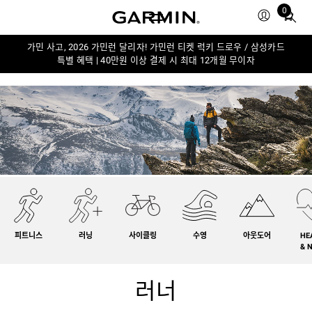
0
Total
items
in
가민 사고, 2026 가민런 달리자! 가민런 티켓 럭키 드로우 / 삼성카드
특별 혜택 | 40만원 이상 결제 시 최대 12개월 무이자
cart:
0
피트니스
러닝
사이클링
수영
아웃도어
HE
& 
러너