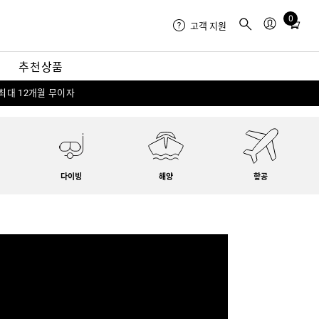
0
Total
고객 지원
items
in
내
추천상품
cart:
0
 최대 12개월 무이자
다이빙
해양
항공