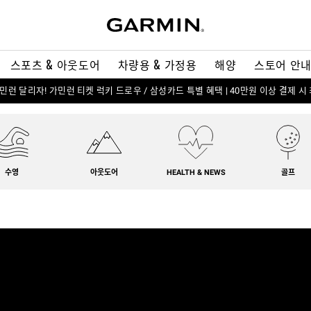
스포츠 & 아웃도어
차량용 & 가정용
해양
스토어 안
 가민런 달리자! 가민런 티켓 럭키 드로우 / 삼성카드 특별 혜택 | 40만원 이상 결제 시
수영
아웃도어
HEALTH & NEWS
골프