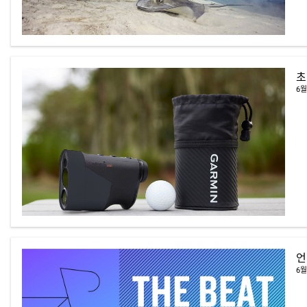
초
6월
언
6월