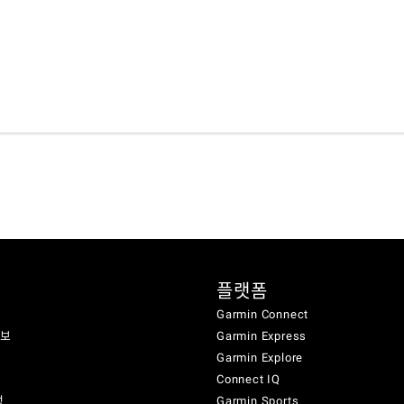
플랫폼
Garmin Connect
정보
Garmin Express
Garmin Explore
Connect IQ
성
Garmin Sports