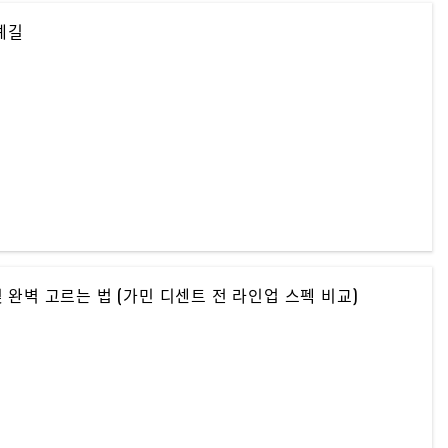
순례길
 완벽 고르는 법 (가민 디센트 전 라인업 스펙 비교)