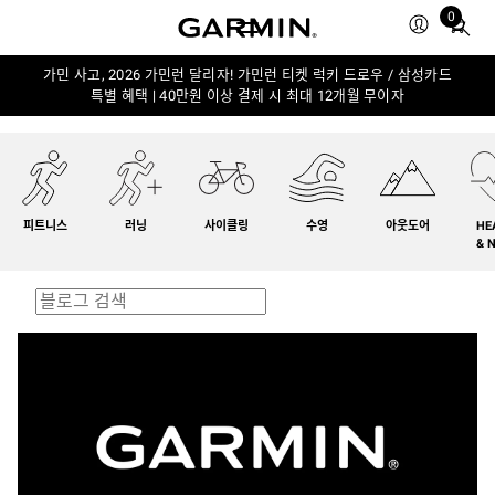
0
Total
items
in
가민 사고, 2026 가민런 달리자! 가민런 티켓 럭키 드로우 / 삼성카드
특별 혜택 | 40만원 이상 결제 시 최대 12개월 무이자
cart:
0
피트니스
러닝
사이클링
수영
아웃도어
HE
& 