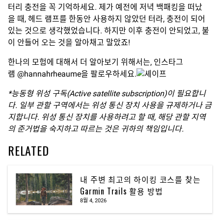
터리 충전을 꼭 기억하세요. 제가 예전에 저녁 백패킹을 떠났
을 때, 헤드 램프를 한동안 사용하지 않았던 터라, 충전이 되어
있는 것으로 생각했었습니다. 하지만 이후 충전이 안되었고, 불
이 안들어 오는 것을 알아채고 말았죠!
한나의 모험에 대해서 더 알아보기 위해서는, 인스타그
램 @hannahrheaume을 팔로우하세요.
*
능동형
위성
구독
(Active satellite subscription)
이
필요합니
다
.
일부
관할
구역에서는
위성
통신
장치
사용을
규제하거나
금
지합니다
.
위성
통신
장치를
사용하려고
할
때
,
해당
관할
지역
의
준거법을
숙지하고
따르는
것은
귀하의
책임입니다
.
RELATED
내 주변 최고의 하이킹 코스를 찾는
Garmin Trails 활용 방법
8월 4, 2026