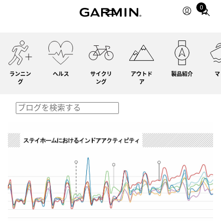
0
Total
items
in
cart:
0
ランニン
ヘルス
サイクリ
アウトド
製品紹介
マ
グ
ング
ア