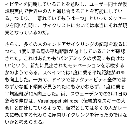
ィビティを同期していることを意味し、ユーザー同士が仮
想現実内で世界中の人と通じ合えることを可能にしてい
る。つまり、「離れていても心は一つ」といったメッセー
ジを聞いた時に、サイクリストにおいては本当にそれが現
実となっているのだ。
さらに、多くの人のインドアサイクリングの記録を取るに
つれ、1度に乗る際の平均距離が向上していることが確認
された。これはあたかも”パンデミックの状況にも負けな
い“という、新たに見出されたモチベーションを示唆する
かのようである。スペインでは1度に乗る平均距離が41％
も向上した。一方で、ドイツではアクティビティ全体では
わずかな低下傾向が見られたにもかかわらず、1度に乗る
平均距離が12%向上した。尚、スウェーデンでの3月1日の
急激な伸びは、Vasaloppet ski race（伝統的なスキーの大
会）と関連しているようで、仮説としては多くの人がレー
スに参加する代わりに屋内サイクリングを行ったのではな
いかと考えらえる。