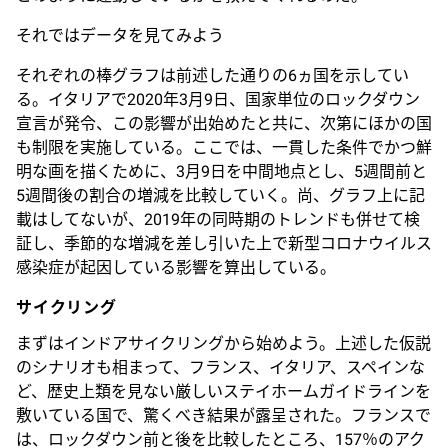
それではデータを見てみよう
それぞれの棒グラフは前述した通りの6ヵ国を示してい
る。イタリアで2020年3月9日、国家単位のロックダウン
宣言が発令、この影響が出始めたと共に、次第にほかの国
も制限を実施している。ここでは、一貫した条件でかつ鮮
明な画を描くために、3月9日を中間地点とし、5週間前と
5週間後の割合の増減を比較していく。尚、グラフ上に記
載はしてないが、2019年の同時期のトレンドも併せて検
証し、季節的な増減を差し引いた上で新型コロナウイルス
感染症が起因している影響を算出している。
サイクリング
まずはインドアサイクリングから始めよう。上述した仮説
のシナリオも相まって、フランス、イタリア、スペインな
ど、歴史上類を見ない厳しいステイホームガイドラインを
敷いている国で、驚くべき結果が露呈された。フランスで
は、ロックダウン前と後を比較したところ、157％のアク