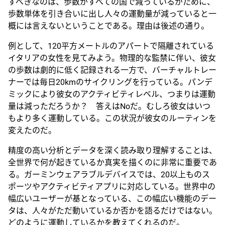
すべきなのは、歩数がすべての国で減っているがために、
歩数単体を引き合いに出し人々の運動量が減っていると一
概には言えないということである。理由は後述の通り。
例として、120平方メートルのアパートで隔離されている
イタリアの女性を見てみよう。物理的な監禁に伴い、彼女
の歩数は劇的に低く記録される一方で、バーチャルトレー
ナーでは毎日20kmのサイクリングを行っている。パンデ
ミックにより彼女のアクティビティレベル、つまりは運動
量は減っただろうか？ 答えはNoだ。むしろ彼女はいつ
もより多く運動している。この状況が彼女のルーティンを
変えたのだ。
精度の高い分析とデータを深く読み取り理解することは、
全世界で何が起きているか真実を描くのに非常に重要であ
る。ガーミンウェアラブルデバイスでは、20以上ものス
ポーツやアクティビティアプリに対応している。世界中の
幅広いユーザーが基となっている、この幅広い機能のデー
タは、人々がただ動いているか否かを語るだけではない。
どのように運動しているかを教えてくれるのだ。