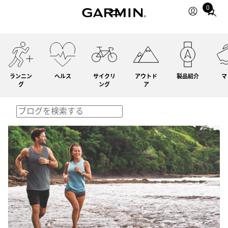
0
Total
items
in
cart:
0
ランニン
ヘルス
サイクリ
アウトド
製品紹介
マ
グ
ング
ア